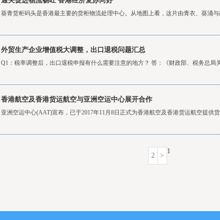
通关促进物流畅旺 香港经济复苏向好
葵青货柜码头是香港最主要的货柜物流处理中心。从地图上看，这片由青衣、葵涌与昂
外贸生产企业增值税大调整，出口退税问题汇总
Q1：税率调整后，出口退税申报有什么需要注意的地方？ 答：《财政部、税务总局关
香港航空及香港货运航空与亚洲空运中心展开合作
亚洲空运中心(AAT)宣布，已于2017年11月8日正式为香港航空及香港货运航空提供货物
1
2
>