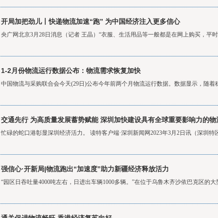
开局加把劲儿丨快递物流加速“跑” 为中国经济注入更多信心
央广网北京3月28日消息（记者 王晶）“衣服、生活用品等一般都是在网上购买，平时
1-2月份物流运行数据公布：物流需求恢复加快
中国物流与采购联合会今天(29日)公布今年前两个月物流运行数据。数据显示，随着稳
交通先行 为高质量发展蓄势赋能 深圳加快建设具有全球重要影响力的物
忙碌的蛇口港彰显深圳经济活力。 读特客户端·深圳新闻网2023年3月2日讯（深圳特区报
强信心·开新局|物流跑出“加速度”助力新疆经济释放活力
“园区日吞吐量4000吨左右，日进出车辆1000多辆。”在位于乌鲁木齐沙依巴克区的大